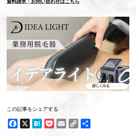
資料請求・お問い合わせはこちら
この記事をシェアする
F
X
H
P
E
C
共
a
at
o
m
o
有