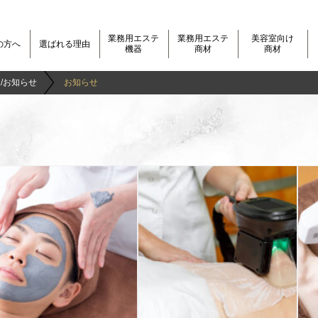
業務用エステ
業務用エステ
美容室向け
の方へ
選ばれる理由
機器
商材
商材
/お知らせ
お知らせ