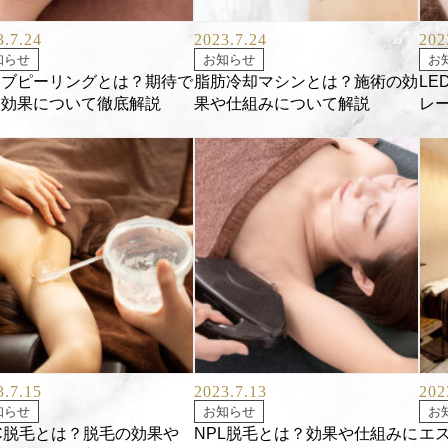
3.7.24
2023.7.24
202
知らせ
お知らせ
お
ーブピーリングとは？期待で
脂肪冷却マシンとは？施術の効
L
る効果について徹底解説
果や仕組みについて解説
レ
3.7.15
2023.7.13
202
知らせ
お知らせ
お
C脱毛とは？脱毛の効果や
NPL脱毛とは？効果や仕組みに
エ