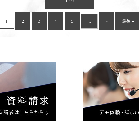
1 / 6
1
2
3
4
5
...
»
最後 »