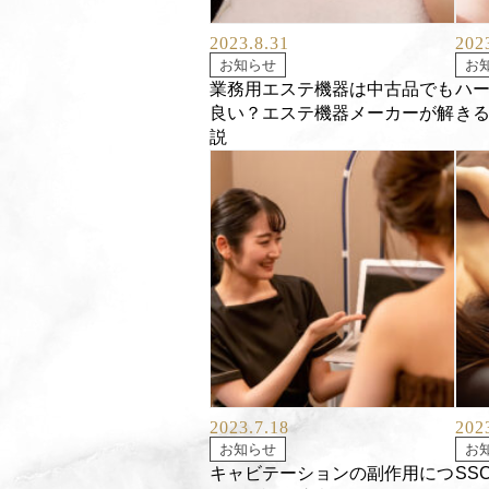
2023.8.31
202
お知らせ
お
業務用エステ機器は中古品でも
ハ
良い？エステ機器メーカーが解
き
説
2023.7.18
202
お知らせ
お
キャビテーションの副作用につ
SS