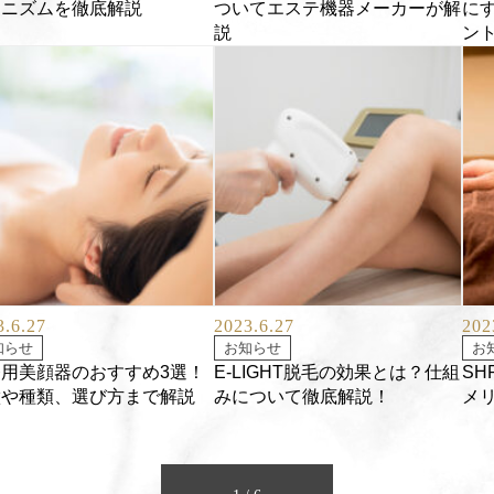
カニズムを徹底解説
ついてエステ機器メーカーが解
に
説
ン
3.6.27
2023.6.27
202
知らせ
お知らせ
お
用美顔器のおすすめ3選！
E-LIGHT脱毛の効果とは？仕組
S
徴や種類、選び方まで解説
みについて徹底解説！
メ