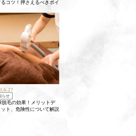
するコツ！押さえるべきポイ
ト
3.6.27
知らせ
HR脱毛の効果！メリットデ
リット、危険性について解説