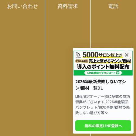
お問い合わせ
資料請求
電話
この記事をシェアする
F
X
H
P
E
C
共
a
at
o
m
o
有
c
e
c
ai
p
e
n
k
l
y
IPL脱毛の効果について
E-LIGHT脱毛の効果と
b
a
et
Li
解説！他の脱毛方式と
は？仕組みについて徹
o
n
の違いや仕組みとは？
底解説！