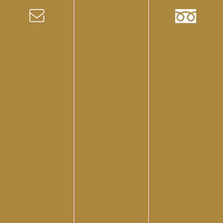
今なら1年間のランプ交換費用が無料となる特典のほ
か、広告メニューの作成やSNS活用ノウハウなどを含め
た、開業・経営支援サービスが受けられるキャンペーン
を実施中です。
興味がある方は、ぜひ下記のリンクからお気軽にお問い
合わせください。
b-models経営・開業サポートはこちら
資料請求・お問い合わせはこちら