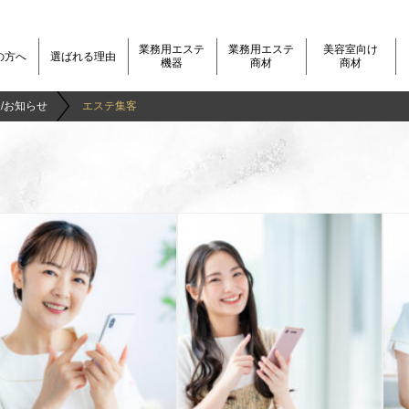
業務用エステ
業務用エステ
美容室向け
の方へ
選ばれる理由
機器
商材
商材
/お知らせ
エステ集客