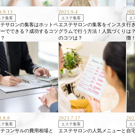
3.9.13
2023.9.4
202
ステ集客
エステ集客
エ
ステサロンの集客はホットペ
エステサロンの集客をインスタ
行
パーでできる？成功するコツ
グラムで行う方法！人気づくり
は
は？
のコツは？
徴
3.8.8
2023.7.17
202
ステ集客
エステ集客
エ
ステコンサルの費用相場と
エステサロンの人気メニューと
自