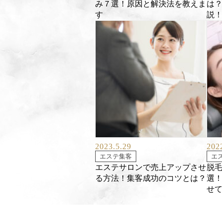
み７選！原因と解決法を教えま
は
す
説
2023.5.29
202
エステ集客
エ
エステサロンで売上アップさせ
脱毛
る方法！集客成功のコツとは？
選
せ