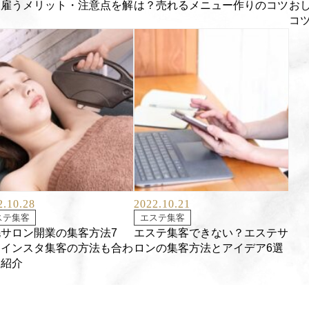
？雇うメリット・注意点を解
は？売れるメニュー作りのコツ
お
！
コ
2.10.28
2022.10.21
ステ集客
エステ集客
サロン開業の集客方法7
エステ集客できない？エステサ
！インスタ集客の方法も合わ
ロンの集客方法とアイデア6選
て紹介