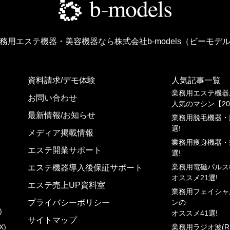
務用エステ機器・美容機器なら
株式会社b-models（ビーモデ
資料請求/デモ体験
人気記事一覧
業務⽤エステ機器
お問い合わせ
⼈気のマシン【20
最新情報/お知らせ
業務⽤脱⽑機器・
選!
メディア掲載情報
業務⽤痩⾝機器・
エステ開業サポート
選!
業務⽤電磁パルス
エステ機器導入後保証サポート
オススメ21選!
エステ売上UP資料室
業務⽤フェイシャ
プライバシーポリシー
ンの
)
オススメ41選!
サイトマップ
X)
業務⽤ラジオ波(R