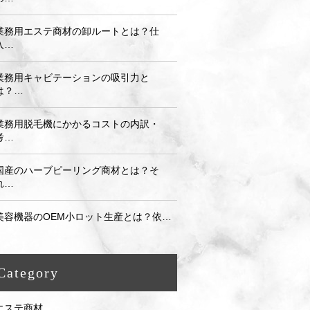
業務用エステ商材の卸ルートとは？仕
入…
業務用キャビテーションの吸引力と
は？…
業務用脱毛機にかかるコストの内訳・
考…
国産のハーブピーリング商材とは？そ
れ…
美容機器のOEM小ロット生産とは？依…
Category
エステ商材