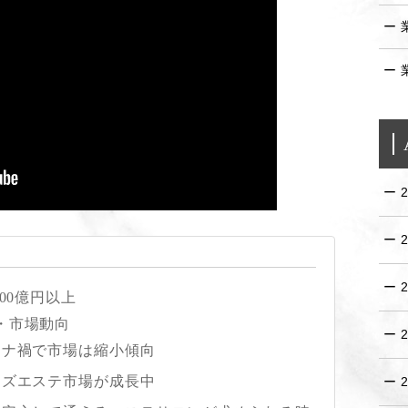
00億円以上
・市場動向
ロナ禍で市場は縮小傾向
ンズエステ市場が成長中