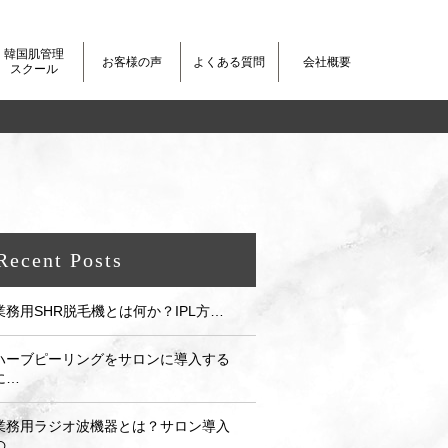
韓国肌管理
お客様の声
よくある質問
会社概要
スクール
Recent Posts
業務用SHR脱毛機とは何か？IPL方…
ハーブピーリングをサロンに導入する
に…
業務用ラジオ波機器とは？サロン導入
の…