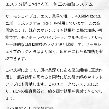
エステ分野における唯一無二の加熱システム
サーモシェイプは、エステ業界で唯一、40.68MHzのユ
ニポーラ式ラジオ波（RF）を採用しています。この高
周波により、既存のマシンよりも効果的に肌の加熱が可
能です。モノポーラやバイポーラ、マルチポーラといっ
た一般的な1MHz前後のラジオ波と比較して、サーモシ
ェイプのラジオ波はより深く、広範囲にわたる加熱を実
現できます。
この技術によって、肌の奥深くにある脂肪組織に直接作
用し、痩身効果を高めると同時に肌の引き締めやリフト
アップにも貢献します。このユニークなシステムによ
り、ほかの痩身機器と一線を画す効果を実感できるでし
ょう。
肌の奥深くまで加熱可能