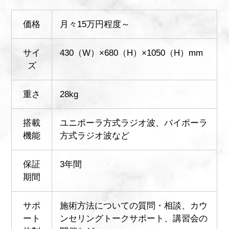
価格
月々15万円程度～
サイ
430（W）×680（H）×1050（H）mm
ズ
重さ
28kg
搭載
ユニポーラ方式ラジオ波、バイポーラ
機能
方式ラジオ波など
保証
3年間
期間
サポ
施術方法についての質問・相談、カウ
ート
ンセリングトークサポート、講習会の