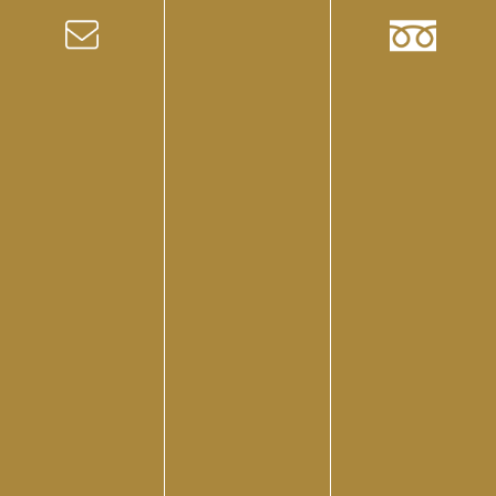
応しており、必要な際にはメディカランド株式会社のメ
ンテナンス部門への連絡でサポートを受けられます。
このように、サーモシェイプは購入後も長期にわたって
安心して使用できるよう、しっかりとしたサポート体制
が整えられています。これらのサポートを活用すること
で機器の運用に関する不安を軽減し、お客様に安定した
サービスを提供し続けられるでしょう。
まとめ