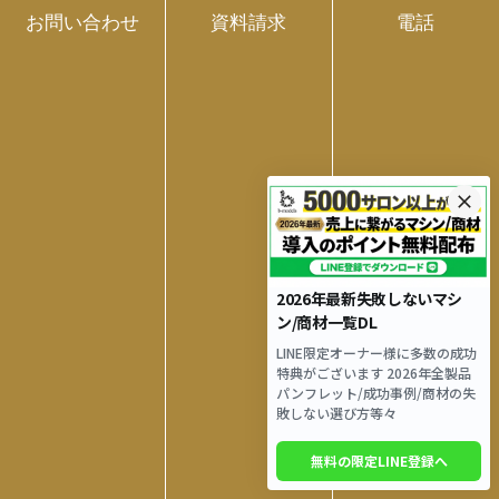
お問い合わせ
資料請求
電話
サーモシェイプは、エステティックサロン向けに特化し
た先進的な痩身機器です。ユニポーラ式の40.68MHz高
周波数ラジオ波を使用し、体内温度を上昇させることで
脂肪燃焼を促進、代謝を活性化させます。また、肌の深
層部まで熱を届ける加熱テクノロジーにより、一度の施
術で目に見える効果が期待でき、効果が長期間持続する
点が魅力です。
サーモシェイプの主な特徴として、独自の加熱システ
ム、深部までの加熱能力、即効性と持続性が挙げられま