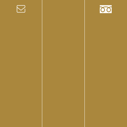
せん。商材の良し悪しだけでなく、サロンにとっての必
要性や導入するメリットを十分に検討しましょう。
お客様へ伝えるべき注意事項を整理する
リベルのハーブピーリングの注意点について、お客様に
何を伝えるべきかしっかり把握する必要があります。リ
ベルのハーブピーリングに限らず、サロンの施術で使う
商材について、サロン側は特徴から注意点までしっかり
把握しているのが前提です。サロンで働く人にとっては
常識である情報も多いでしょう。
しかし、施術を受けるお客様が注意点を把握していると
は限りません。サロン側が「伝えなくてもわかるだろ
う」と思うような内容でも、お客様は認識しておらず、
施術後に不適切なお手入れや禁止事項を行ってしまうケ