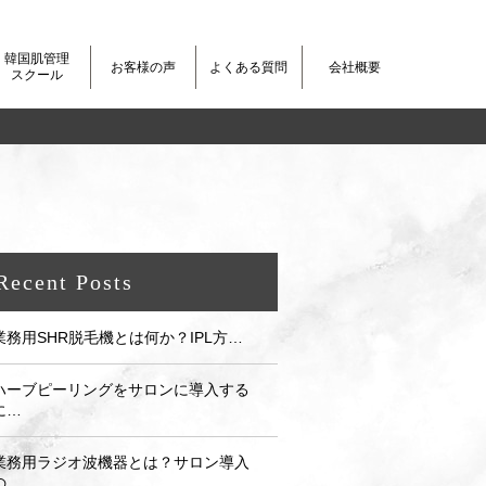
韓国肌管理
お客様の声
よくある質問
会社概要
スクール
Recent Posts
業務用SHR脱毛機とは何か？IPL方…
ハーブピーリングをサロンに導入する
に…
業務用ラジオ波機器とは？サロン導入
の…