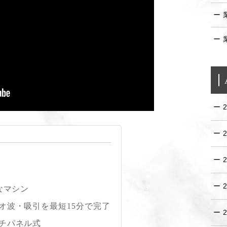
なマシン
オ波・吸引を最短15分で完了
チパネル式