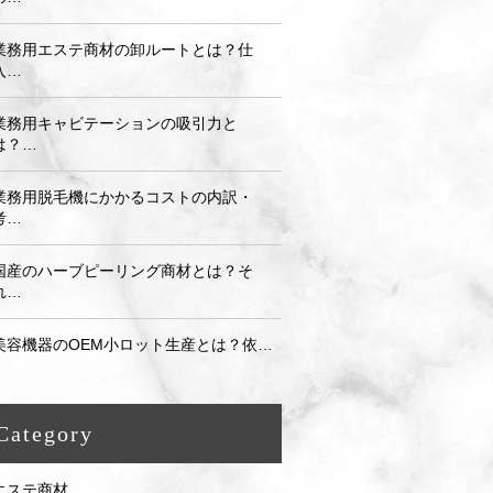
業務用エステ商材の卸ルートとは？仕
入…
業務用キャビテーションの吸引力と
は？…
業務用脱毛機にかかるコストの内訳・
考…
国産のハーブピーリング商材とは？そ
れ…
美容機器のOEM小ロット生産とは？依…
Category
エステ商材