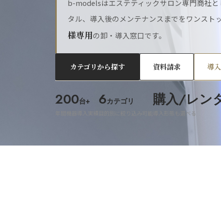
b-modelsはエステティックサロン専門商
タル、導入後のメンテナンスまでをワンスト
様専用
の卸・導入窓口です。
カテゴリから探す
資料請求
導入
200
6
購入/レン
台+
カテゴリ
年間機器導入実績
目的別に絞り込み可能
導入形態も選べる