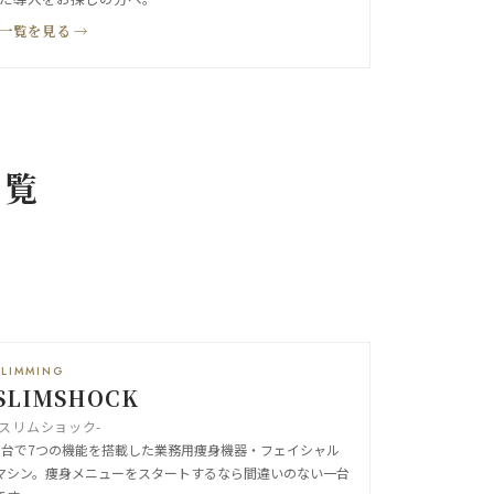
一覧を見る →
一覧
SLIMMING
SLIMSHOCK
-スリムショック-
1台で7つの機能を搭載した業務用痩身機器・フェイシャル
マシン。痩身メニューをスタートするなら間違いのない一台