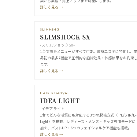
築から集客・売上アップまで可能にします。
詳しく見る →
SLIMMING
SLIMSHOCK SX
-スリムショックSX-
1台で痩身メニューがすべて可能。痩身エステに特化し、
界初の最多7機能で圧倒的な施術効果・体感結果をお約束
ます。
詳しく見る →
HAIR REMOVAL
IDEA LIGHT
-イデアライト-
1台でどんな毛質にも対応する3つの脱毛方式（IPL/SHR/E-
Light）を搭載。レディース・メンズ・キッズ専用モードに
加え、バストUP・6つのフェイシャルケア機能も搭載。
詳しく見る →