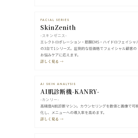
FACIAL SERIES
SkinZenith
-スキンゼニス-
エレクトロポレーション・筋膜EMS・ハイドロフェイシャ
の3台で1シリーズ。圧倒的な低価格でフェイシャル顧客の
お悩みケアに応えます。
詳しく見る →
AI SKIN ANALYSIS
AI肌診断機-KANRY-
-カンリー-
高精度AI肌診断マシン。カウンセリングを数値と画像で可
化し、メニューへの導入率を高めます。
詳しく見る →