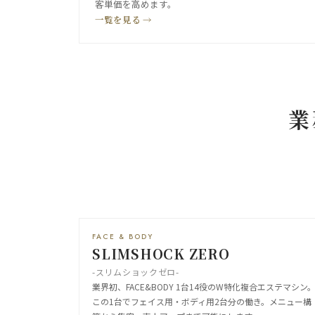
客単価を高めます。
一覧を見る →
業
FACE & BODY
SLIMSHOCK ZERO
-スリムショックゼロ-
業界初、FACE&BODY 1台14役のW特化複合エステマシン
この1台でフェイス用・ボディ用2台分の働き。メニュー構