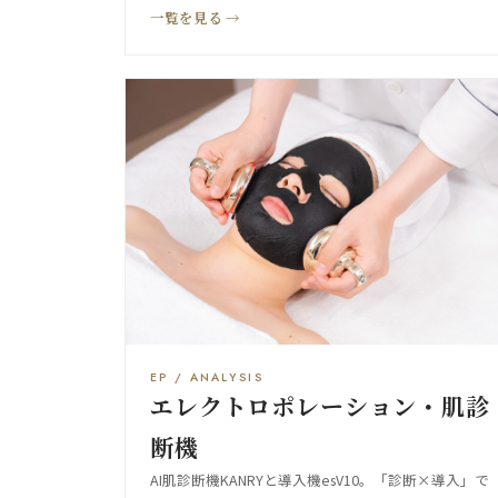
一覧を見る →
EP / ANALYSIS
エレクトロポレーション・肌診
断機
AI肌診断機KANRYと導入機esV10。「診断×導入」で