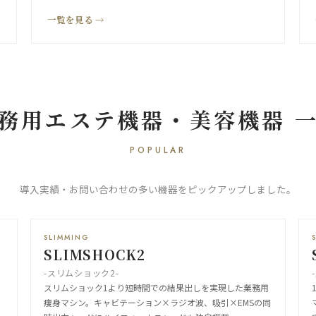
一覧を見る →
務用エステ機器・美容機器 
POPULAR
導入実績・お問い合わせの多い機器をピックアップしました。
SLIMMING
SLIMSHOCK2
-スリムショック2-
。
スリムショック1より短時間での結果出しを実現した業務用
痩身マシン。キャビテーション×ラジオ波、吸引×EMSの同