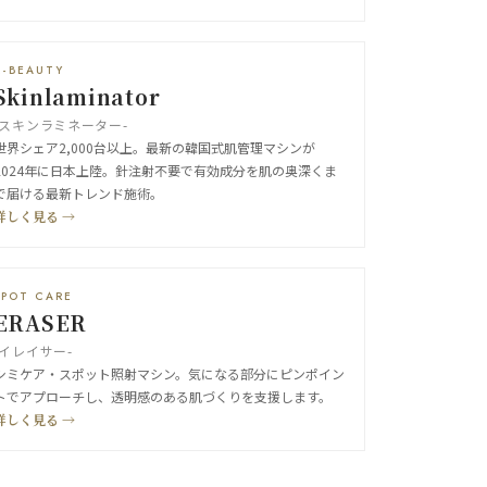
K-BEAUTY
Skinlaminator
-スキンラミネーター-
世界シェア2,000台以上。最新の韓国式肌管理マシンが
2024年に日本上陸。針注射不要で有効成分を肌の奥深くま
で届ける最新トレンド施術。
詳しく見る →
SPOT CARE
ERASER
-イレイサー-
シミケア・スポット照射マシン。気になる部分にピンポイン
トでアプローチし、透明感のある肌づくりを支援します。
詳しく見る →