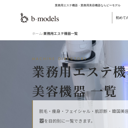
業務用エステ機器・業務用美容機器ならビーモデル
初めて
ホーム
›
業務用エステ機器一覧
MACHINE DIRECTORY
業務用エステ機
美容機器 一覧
脱毛・痩身・フェイシャル・肌診断・韓国美
器
を目的別に一覧できます。