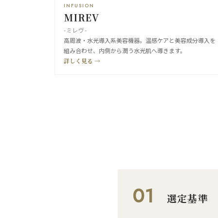
INFUSION
MIREV
-ミレヴ-
高周波・水光導入系美容機器。温感ケアと美容成分導入を
組み合わせ、内側から潤う水光肌へ導きます。
詳しく見る →
01
選定基準