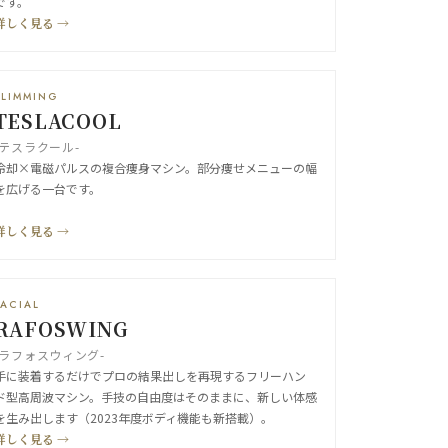
です。
詳しく見る →
SLIMMING
TESLACOOL
-テスラクール-
冷却×電磁パルスの複合痩身マシン。部分痩せメニューの幅
を広げる一台です。
詳しく見る →
FACIAL
RAFOSWING
-ラフォスウィング-
手に装着するだけでプロの結果出しを再現するフリーハン
ド型高周波マシン。手技の自由度はそのままに、新しい体感
を生み出します（2023年度ボディ機能も新搭載）。
詳しく見る →