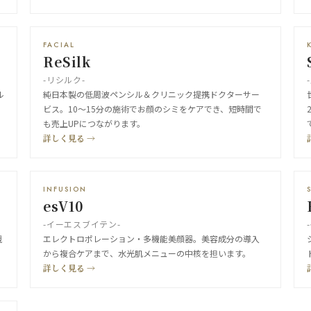
FACIAL
ReSilk
-リシルク-
ル
純日本製の低周波ペンシル＆クリニック提携ドクターサー
ビス。10〜15分の施術でお顔のシミをケアでき、短時間で
も売上UPにつながります。
詳しく見る →
INFUSION
esV10
-イーエスブイテン-
視
エレクトロポレーション・多機能美顔器。美容成分の導入
から複合ケアまで、水光肌メニューの中核を担います。
詳しく見る →