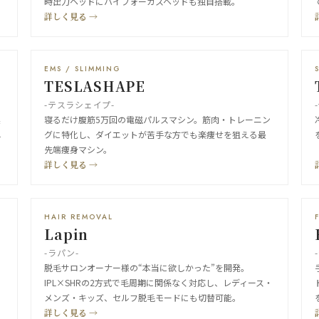
時出力ヘッドにハイフォーカスヘッドも独自搭載。
詳しく見る →
EMS / SLIMMING
TESLASHAPE
-テスラシェイプ-
業
寝るだけ腹筋5万回の電磁パルスマシン。筋肉・トレーニン
し
グに特化し、ダイエットが苦手な方でも楽痩せを狙える最
先端痩身マシン。
詳しく見る →
HAIR REMOVAL
Lapin
-ラパン-
脱毛サロンオーナー様の“本当に欲しかった”を開発。
IPL×SHRの2方式で毛周期に関係なく対応し、レディース・
メンズ・キッズ、セルフ脱毛モードにも切替可能。
詳しく見る →